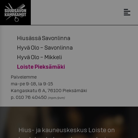
Hiusässä Savonlinna
Hyvä Olo – Savonlinna
Hyvä Olo – Mikkeli
Loiste Pieksämäki
Palvelemme
ma-pe 9-18, la 9-15
Kangaskatu 6 A, 76100 Pieksämäki
p. 010 76 40450
(mpm/pvm)
Hius- ja kauneuskeskus Loiste on