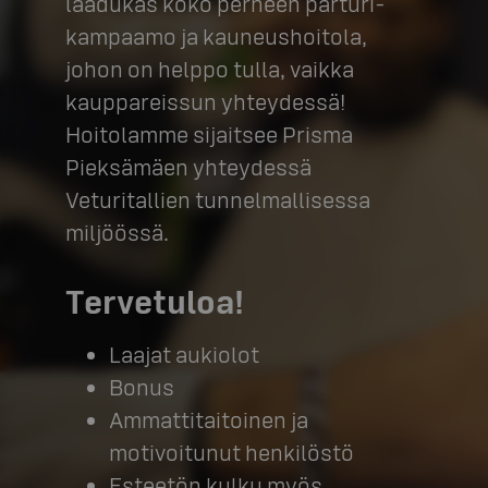
laadukas koko perheen parturi-
kampaamo ja kauneushoitola,
johon on helppo tulla, vaikka
kauppareissun yhteydessä!
Hoitolamme sijaitsee Prisma
Pieksämäen yhteydessä
Veturitallien tunnelmallisessa
miljöössä.
Tervetuloa!
Laajat aukiolot
Bonus
Ammattitaitoinen ja
motivoitunut henkilöstö
Esteetön kulku myös