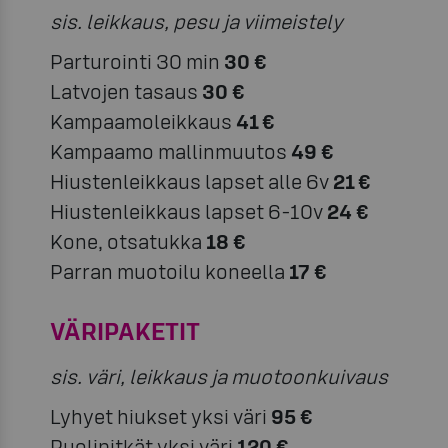
sis. leikkaus, pesu ja viimeistely
Parturointi 30 min
30 €
Latvojen tasaus
30 €
Kampaamoleikkaus
41 €
Kampaamo mallinmuutos
49 €
Hiustenleikkaus lapset alle 6v
21 €
Hiustenleikkaus lapset 6-10v
24 €
Kone, otsatukka
18 €
Parran muotoilu koneella
17 €
VÄRIPAKETIT
sis. väri, leikkaus ja muotoonkuivaus
Lyhyet hiukset yksi väri
95 €
Puolipitkät yksi väri
120 €