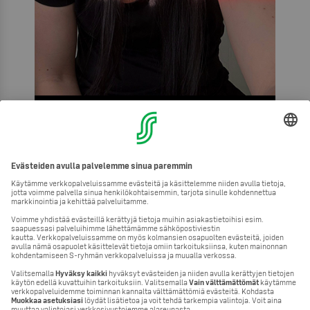
Emmi
Moikka! Olen Emmi, hiusalan ammattilainen 12
vuoden kokemuksella, joista 11 vuotta
yrittäjänä.
Vaalennukset ja raidoitukset ovat erityisesti
omia vahvuuksiani.
Minulle tärkeintä on, että lähdet kampaamosta
tyytyväisenä ja hiukset tuntuvat omilta. Olen
todella iloinen saadessani liittyä osaksi
Loisteen tiimiä – lämpimästi tervetuloa tuoliini!
✂️✨